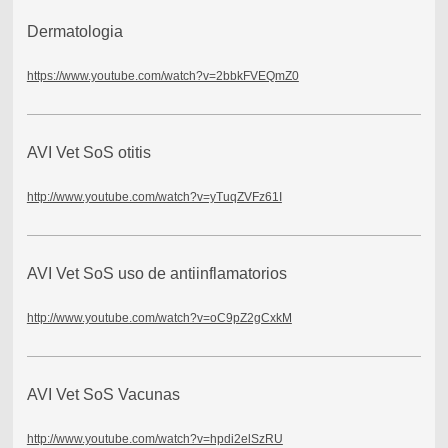
Dermatologia
https://www.youtube.com/watch?v=2bbkFVEQmZ0
AVI Vet SoS otitis
http://www.youtube.com/watch?v=yTuqZVFz61I
AVI Vet SoS uso de antiinflamatorios
http://www.youtube.com/watch?v=oC9pZ2gCxkM
AVI Vet SoS Vacunas
http://www.youtube.com/watch?v=hpdi2elSzRU