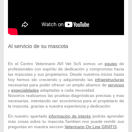
Al servicio de su mascota
En el Centro Veterinario AVI Vet SoS somos un
equipo
de
profesionales con espíritu de dedicación y compromiso hacia
las mascotas y sus propietarios. Desde nuestros inicios hasta
hoy hemos ido creciendo y adquiriendo las
infraestructuras
necesarias para poder ofrecer un amplio abanico de
servicios
y
especialidades
adaptadas a cada necesidad.
Nosotros realizamos las pruebas diagnósticas precisas y mas
necesarias, intentando ser económicos para el propietario de
la mascota, gracias a nuestra experiencia y dedicación.
En nuestro apartado
información de interés
podrás aprender
más cosas sobre tu mascota.Tambien nos puede remitir sus
preguntas en nuestra seccion
Veterinario On Line GRATIS
.