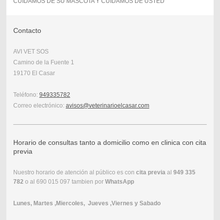
CUIDAMOS DE SU MASCOTA Y CUIDAMOS DE USTED
Contacto
AVI VET SOS
Camino de la Fuente 1
19170 El Casar
Teléfono:
949335782
Correo electrónico:
avisos@veterinarioelcasar.com
Horario de consultas tanto a domicilio como en clinica con cita
previa
Nuestro horario de atención al público es con
cita previa
al
949 335
782
o al 690 015 097 tambien por
WhatsApp
Lunes, Martes ,Miercoles, Jueves ,Viernes y Sabado