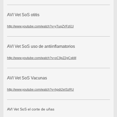
AVI Vet SoS otitis
http://www.youtube.com/watch?v=yTuqZVFz61I
AVI Vet SoS uso de antiinflamatorios
http://www.youtube.com/watch?v=oC9pZ2gCxkM
AVI Vet SoS Vacunas
http://www.youtube.com/watch?v=hpdi2elSzRU
AVI Vet SoS el corte de uñas