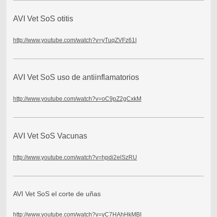
AVI Vet SoS otitis
http://www.youtube.com/watch?v=yTuqZVFz61I
AVI Vet SoS uso de antiinflamatorios
http://www.youtube.com/watch?v=oC9pZ2gCxkM
AVI Vet SoS Vacunas
http://www.youtube.com/watch?v=hpdi2elSzRU
AVI Vet SoS el corte de uñas
http://www.youtube.com/watch?v=yC7HAhHkMBI